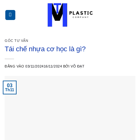
Bỏ
qua
nội
dung
GÓC TƯ VẤN
Tái chế nhựa cơ học là gì?
ĐĂNG VÀO
03/11/2024
16/11/2024
BỞI
VÕ ĐẠT
03
Th11