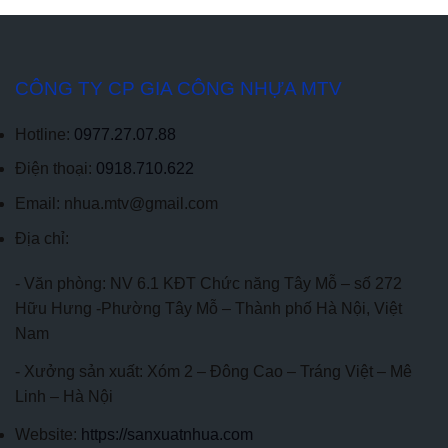
CÔNG TY CP GIA CÔNG NHỰA MTV
Hotline:
0977.27.07.88
Điện thoại:
0918.710.622
Email: nhua.mtv@gmail.com
Địa chỉ:
- Văn phòng: NV 6.1 KĐT Chức năng Tây Mỗ – số 272
Hữu Hưng -Phường Tây Mỗ – Thành phố Hà Nội, Việt
Nam
- Xưởng sản xuất: Xóm 2 – Đông Cao – Tráng Việt – Mê
Linh – Hà Nội
Website:
https://sanxuatnhua.com