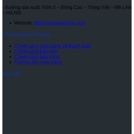
- Xưởng sản xuất: Xóm 2 – Đông Cao – Tráng Việt – Mê Linh
– Hà Nội
Website:
https://sanxuatnhua.com
Hỗ trợ khách hàng
Chính sách giao hàng và thanh toán
Chính sách bảo mật
Chính sách bảo hành
Hướng dẫn mua hàng
Bản đồ