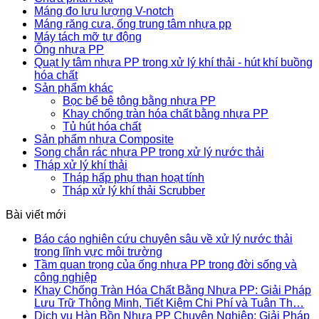
Máng đo lưu lượng V-notch
Máng răng cưa, ống trung tâm nhựa pp
Máy tách mỡ tự động
Ống nhựa PP
Quạt ly tâm nhựa PP trong xử lý khí thải - hút khí buồng
hóa chất
Sản phẩm khác
Bọc bể bê tông bằng nhựa PP
Khay chống tràn hóa chất bằng nhựa PP
Tủ hút hóa chất
Sản phẩm nhựa Composite
Song chắn rác nhựa PP trong xử lý nước thải
Tháp xử lý khí thải
Tháp hấp phụ than hoạt tính
Tháp xử lý khí thải Scrubber
Bài viết mới
Báo cáo nghiên cứu chuyên sâu về xử lý nước thải
trong lĩnh vực môi trường
Tầm quan trọng của ống nhựa PP trong đời sống và
công nghiệp
Khay Chống Tràn Hóa Chất Bằng Nhựa PP: Giải Pháp
Lưu Trữ Thông Minh, Tiết Kiệm Chi Phí và Tuân Th…
Dịch vụ Hàn Bồn Nhựa PP Chuyên Nghiệp: Giải Pháp