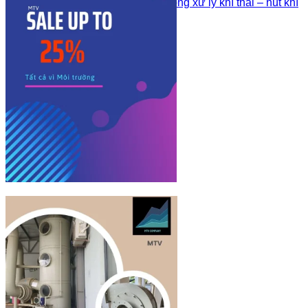
Quạt ly tâm nhựa PP trong xử lý khí thải – hút khí
buồng hóa chất
Sản phẩm khác
Công Trình Đã Thi Công
Tư Vấn – Kiến Thức Về Nhựa
Liên hệ
Sign Up
Join