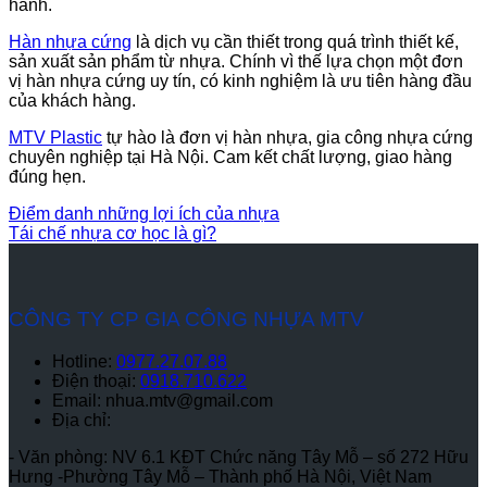
hành.
Hàn nhựa cứng
là dịch vụ cần thiết trong quá trình thiết kế,
sản xuất sản phẩm từ nhựa. Chính vì thế lựa chọn một đơn
vị hàn nhựa cứng uy tín, có kinh nghiệm là ưu tiên hàng đầu
của khách hàng.
MTV Plastic
tự hào là đơn vị hàn nhựa, gia công nhựa cứng
chuyên nghiệp tại Hà Nội. Cam kết chất lượng, giao hàng
đúng hẹn.
Điểm danh những lợi ích của nhựa
Tái chế nhựa cơ học là gì?
CÔNG TY CP GIA CÔNG NHỰA MTV
Hotline:
0977.27.07.88
Điện thoại:
0918.710.622
Email: nhua.mtv@gmail.com
Địa chỉ:
- Văn phòng: NV 6.1 KĐT Chức năng Tây Mỗ – số 272 Hữu
Hưng -Phường Tây Mỗ – Thành phố Hà Nội, Việt Nam