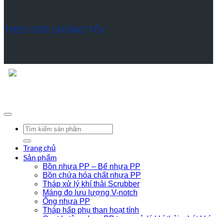
THEO DÕI CHÚNG TÔI
Hướng camera SnapChat vào đây để thêm chúng tôi vào SnapChat.
Bản quyền © 2021 - Thiết kế bởi MTV
Tìm
kiếm:
Trang chủ
Sản phẩm
Bồn nhựa PP – Bể nhựa PP
Bồn chứa hóa chất nhựa PP
Tháp xử lý khí thải Scrubber
Máng đo lưu lượng V-notch
Ống nhựa PP
Tháp hấp phụ than hoạt tính