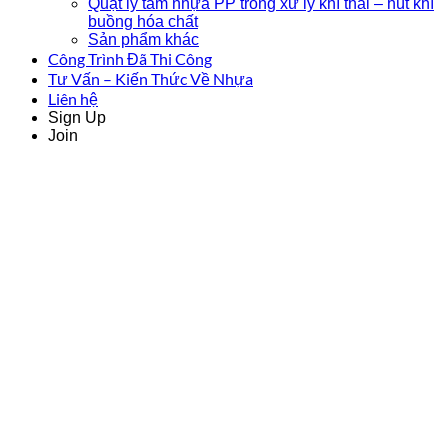
Quạt ly tâm nhựa PP trong xử lý khí thải – hút khí
buồng hóa chất
Sản phẩm khác
Công Trình Đã Thi Công
Tư Vấn – Kiến Thức Về Nhựa
Liên hệ
Sign Up
Join