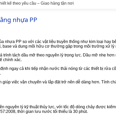
hiết kế theo yêu cầu – Giao hàng tận nơi
bằng nhựa PP
của nhựa PP so với các vật liệu truyền thống như kim loại hay 
d, base và dung môi hữu cơ thường gặp trong môi trường xử lý 
uá trình tách dầu mỡ theo nguyên lý trọng lực. Dầu mỡ nhẹ hơn
ế chính xác.
ịnh ngay cả khi tiếp nhận nước thải nóng từ các thiết bị rửa c
.
h giúp việc vận chuyển và lắp đặt trở nên dễ dàng hơn. Tính ch
ên nguyên lý kỹ thuật thủy lực, với tốc độ dòng chảy được kiểm 
:2008, thời gian lưu nước tối thiểu là 30 phút.