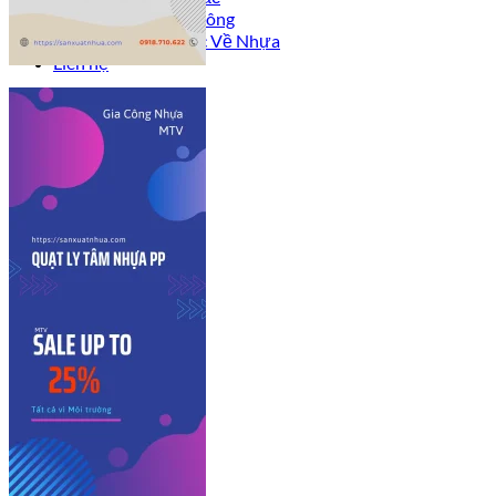
Công Trình Đã Thi Công
Tư Vấn – Kiến Thức Về Nhựa
Liên hệ
Sign Up
Join