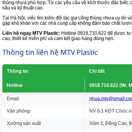
thùng nhựa phù hợp. Từ các yêu cầu về kích thước đặc biệt, ch
sâu và kỹ thuật cao.
Tại Hà Nội, việc tìm kiếm đối tác gia công thùng nhựa uy t
gặp khó khăn với các nhà cung cấp không đảm bảo chất lượng,
Liên hệ ngay MTV Plastic:
Hotline 0918.710.622 để được tư v
cao, thiết kế miễn phí và cam kết giao hàng đúng hẹn.
Thông tin liên hệ MTV Plastic
Thông tin
Chi tiết
Hotline
0918.710.622 (Mr. 
Email
nhua.mtv@gmail.c
Văn phòng
NV 6.1 KĐT Chức n
Xưởng sản xuất
Xóm 2, Đông Cao, M