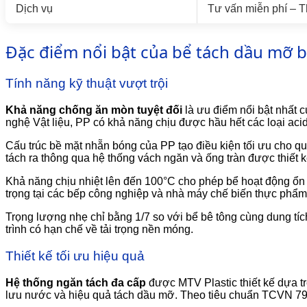
Dịch vụ
Tư vấn miễn phí – T
Đặc điểm nổi bật của bể tách dầu mỡ 
Tính năng kỹ thuật vượt trội
Khả năng chống ăn mòn tuyệt đối
là ưu điểm nổi bật nhất 
nghệ Vật liệu, PP có khả năng chịu được hầu hết các loại aci
Cấu trúc bề mặt nhẵn bóng của PP tạo điều kiện tối ưu cho q
tách ra thông qua hệ thống vách ngăn và ống tràn được thiết k
Khả năng chịu nhiệt lên đến 100°C cho phép bể hoạt động ổn đ
trọng tại các bếp công nghiệp và nhà máy chế biến thực phẩm
Trọng lượng nhẹ chỉ bằng 1/7 so với bể bê tông cùng dung tíc
trình có hạn chế về tải trọng nền móng.
Thiết kế tối ưu hiệu quả
Hệ thống ngăn tách đa cấp
được MTV Plastic thiết kế dựa tr
lưu nước và hiệu quả tách dầu mỡ. Theo tiêu chuẩn TCVN 7957