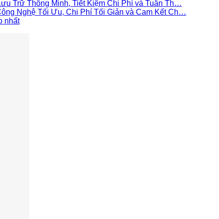
ưu Trữ Thông Minh, Tiết Kiệm Chi Phí và Tuân Th…
ông Nghệ Tối Ưu, Chi Phí Tối Giản và Cam Kết Ch…
o nhất