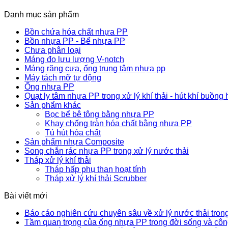
Danh mục sản phẩm
Bồn chứa hóa chất nhựa PP
Bồn nhựa PP - Bể nhựa PP
Chưa phân loại
Máng đo lưu lượng V-notch
Máng răng cưa, ống trung tâm nhựa pp
Máy tách mỡ tự động
Ống nhựa PP
Quạt ly tâm nhựa PP trong xử lý khí thải - hút khí buồng 
Sản phẩm khác
Bọc bể bê tông bằng nhựa PP
Khay chống tràn hóa chất bằng nhựa PP
Tủ hút hóa chất
Sản phẩm nhựa Composite
Song chắn rác nhựa PP trong xử lý nước thải
Tháp xử lý khí thải
Tháp hấp phụ than hoạt tính
Tháp xử lý khí thải Scrubber
Bài viết mới
Báo cáo nghiên cứu chuyên sâu về xử lý nước thải trong
Tầm quan trọng của ống nhựa PP trong đời sống và côn