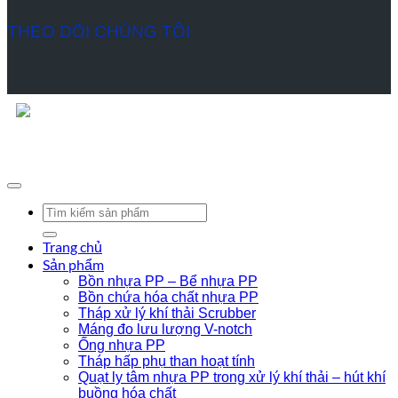
THEO DÕI CHÚNG TÔI
Hướng camera SnapChat vào đây để thêm chúng tôi vào SnapChat.
Bản quyền © 2021 - Thiết kế bởi MTV
Tìm
kiếm:
Trang chủ
Sản phẩm
Bồn nhựa PP – Bể nhựa PP
Bồn chứa hóa chất nhựa PP
Tháp xử lý khí thải Scrubber
Máng đo lưu lượng V-notch
Ống nhựa PP
Tháp hấp phụ than hoạt tính
Quạt ly tâm nhựa PP trong xử lý khí thải – hút khí
buồng hóa chất