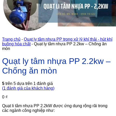
Trang chủ
-
Quạt ly tâm nhựa PP trong xử lý khí thải - hút khí
buồng hóa chất
-
Quạt ly tâm nhựa PP 2.2kw – Chống ăn
mòn
Quạt ly tâm nhựa PP 2.2kw –
Chống ăn mòn
5
trên 5 dựa trên
1
đánh giá
(
1
đánh giá của khách hàng)
0
₫
Quạt li tâm nhựa PP 2.2kW được ứng dụng rộng rãi trong
các ngành công nghiệp như: