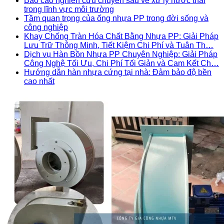
Báo cáo nghiên cứu chuyên sâu về xử lý nước thải
trong lĩnh vực môi trường
Tầm quan trọng của ống nhựa PP trong đời sống và
công nghiệp
Khay Chống Tràn Hóa Chất Bằng Nhựa PP: Giải Pháp
Lưu Trữ Thông Minh, Tiết Kiệm Chi Phí và Tuân Th…
Dịch vụ Hàn Bồn Nhựa PP Chuyên Nghiệp: Giải Pháp
Công Nghệ Tối Ưu, Chi Phí Tối Giản và Cam Kết Ch…
Hướng dẫn hàn nhựa cứng tại nhà: Đảm bảo độ bền
cao nhất