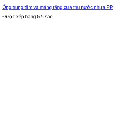
Ống trung tâm và máng răng cưa thu nước nhựa PP
Được xếp hạng
5
5 sao