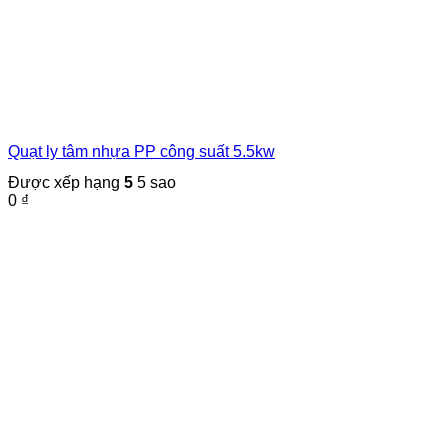
Quạt ly tâm nhựa PP công suất 5.5kw
Được xếp hạng
5
5 sao
0
₫