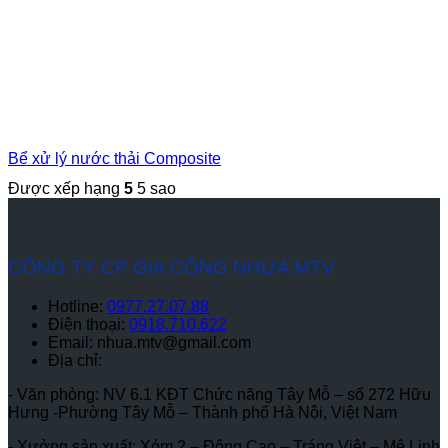
Bể xử lý nước thải Composite
Được xếp hạng
5
5 sao
CÔNG TY CP GIA CÔNG NHỰA MTV
Hotline:
0977.27.07.88
Điện thoại:
0918.710.622
Email: nhua.mtv@gmail.com
Địa chỉ:
- Văn phòng: NV 6.1 KĐT Chức năng Tây Mỗ – số 272 Hữu
Hưng -Phường Tây Mỗ – Thành phố Hà Nội, Việt Nam
- Xưởng sản xuất: Xóm 2 – Đông Cao – Tráng Việt – Mê Linh