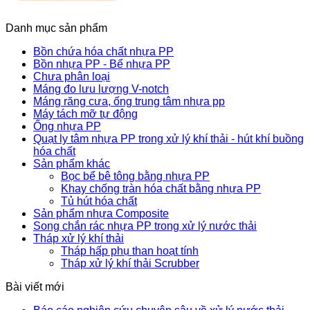
Danh mục sản phẩm
Bồn chứa hóa chất nhựa PP
Bồn nhựa PP - Bể nhựa PP
Chưa phân loại
Máng đo lưu lượng V-notch
Máng răng cưa, ống trung tâm nhựa pp
Máy tách mỡ tự động
Ống nhựa PP
Quạt ly tâm nhựa PP trong xử lý khí thải - hút khí buồng
hóa chất
Sản phẩm khác
Bọc bể bê tông bằng nhựa PP
Khay chống tràn hóa chất bằng nhựa PP
Tủ hút hóa chất
Sản phẩm nhựa Composite
Song chắn rác nhựa PP trong xử lý nước thải
Tháp xử lý khí thải
Tháp hấp phụ than hoạt tính
Tháp xử lý khí thải Scrubber
Bài viết mới