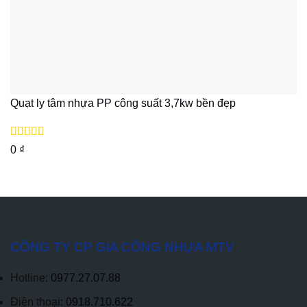
Quạt ly tâm nhựa PP công suất 3,7kw bền đẹp
Được xếp
0
₫
hạng
5
5 sao
CÔNG TY CP GIA CÔNG NHỰA MTV
Hotline:
0977.27.07.88
Điện thoại:
0918.710.622