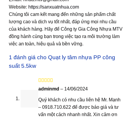
Website:
https://sanxuatnhua.com
Chúng tôi cam kết mang đến những sản phẩm chất
lượng cao và dịch vụ tốt nhất, đáp ứng mọi nhu cầu
của khách hàng. Hãy để Công ty Gia Công Nhựa MTV
đồng hành cùng bạn trong việc tạo ra môi trường làm
việc an toàn, hiệu quả và bền vững.
1 đánh giá cho
Quạt ly tâm nhựa PP công
suất 5.5kw
Được xếp
adminmd
–
14/06/2024
hạng
5
5 sao
Quý khách có nhu cầu liên hệ Mr. Mạnh
– 0918.710.622 để được báo giá và tư
vấn một cách nhanh nhất. Xin cảm ơn