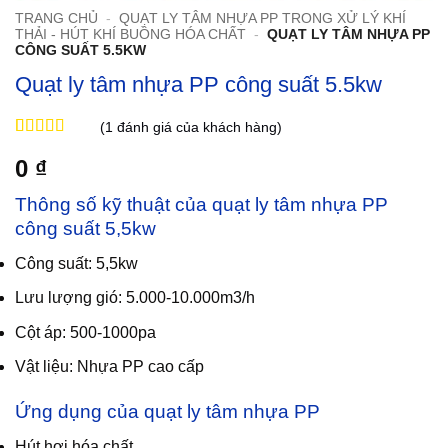
TRANG CHỦ
-
QUẠT LY TÂM NHỰA PP TRONG XỬ LÝ KHÍ
THẢI - HÚT KHÍ BUỒNG HÓA CHẤT
-
QUẠT LY TÂM NHỰA PP
CÔNG SUẤT 5.5KW
Quạt ly tâm nhựa PP công suất 5.5kw
(
1
đánh giá của khách hàng)
5
1
trên 5 dựa
0
₫
trên
đánh
giá
Thông số kỹ thuật của quạt ly tâm nhựa PP
công suất 5,5kw
Công suất: 5,5kw
Lưu lượng gió: 5.000-10.000m3/h
Cột áp: 500-1000pa
Vật liệu: Nhựa PP cao cấp
Ứng dụng của quạt ly tâm nhựa PP
Hút hơi hóa chất