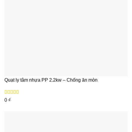
Quạt ly tâm nhựa PP 2.2kw – Chống ăn mòn
Được xếp
0
₫
hạng
5
5 sao