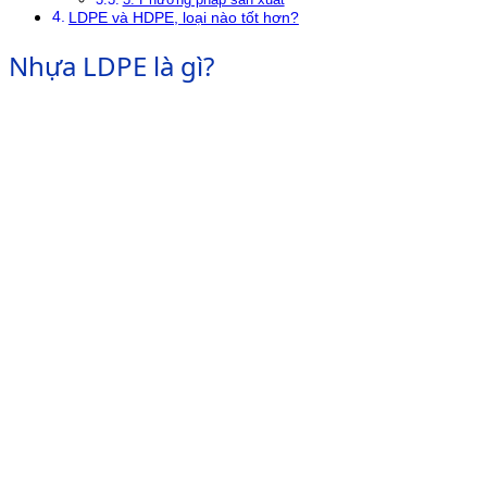
LDPE và HDPE, loại nào tốt hơn?
Nhựa LDPE là gì?