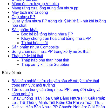
Máng đo lưu lượng V-notch
Máng răng cưa, ống trung tâm nhựa pp
Máy tách mỡ tự động
Ống nhựa PP
Quạt ly tâm nhựa PP trong xử lý khí thải - hút khí buồng
hóa chất
Sản phẩm khác
Bọc bể bê tông bằng nhựa PP
Khay chống tràn hóa chất bằng nhựa PP
Tủ hút hóa chất
Sản phẩm nhựa Composite
Song chắn rác nhựa PP trong xử lý nước thải
Tháp xử lý khí thải
Tháp hấp phụ than hoạt tính
Tháp xử lý khí thải Scrubber
Bài viết mới
Báo cáo nghiên cứu chuyên sâu về xử lý nước thải
trong lĩnh vực môi trường
Tầm quan trọng của ống nhựa PP trong đời sống và
công nghiệp
Khay Chống Tràn Hóa Chất Bằng Nhựa PP: Giải Pháp
Lưu Trữ Thông Minh, Tiết Kiệm Chi Phí và Tuân Th…
Dịch vụ Hàn Bồn Nhựa PP Chuyên Nghiệp: Giải Pháp