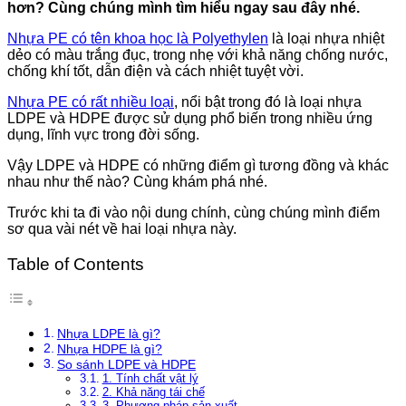
hơn? Cùng chúng mình tìm hiểu ngay sau đây nhé.
Nhựa PE có tên khoa học là Polyethylen
là loại nhựa nhiệt
dẻo có màu trắng đục, trong nhẹ với khả năng chống nước,
chống khí tốt, dẫn điện và cách nhiệt tuyệt vời.
Nhựa PE có rất nhiều loại
, nổi bật trong đó là loại nhựa
LDPE và HDPE được sử dụng phổ biến trong nhiều ứng
dụng, lĩnh vực trong đời sống.
Vậy LDPE và HDPE có những điểm gì tương đồng và khác
nhau như thế nào? Cùng khám phá nhé.
Trước khi ta đi vào nội dung chính, cùng chúng mình điểm
sơ qua vài nét về hai loại nhựa này.
Table of Contents
Nhựa LDPE là gì?
Nhựa HDPE là gì?
So sánh LDPE và HDPE
1. Tính chất vật lý
2. Khả năng tái chế
3. Phương pháp sản xuất