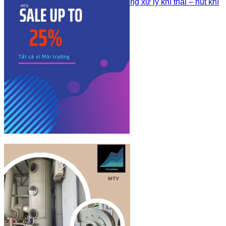
Quạt ly tâm nhựa PP trong xử lý khí thải – hút khí
buồng hóa chất
Sản phẩm khác
Công Trình Đã Thi Công
Tư Vấn – Kiến Thức Về Nhựa
Liên hệ
Sign Up
Join