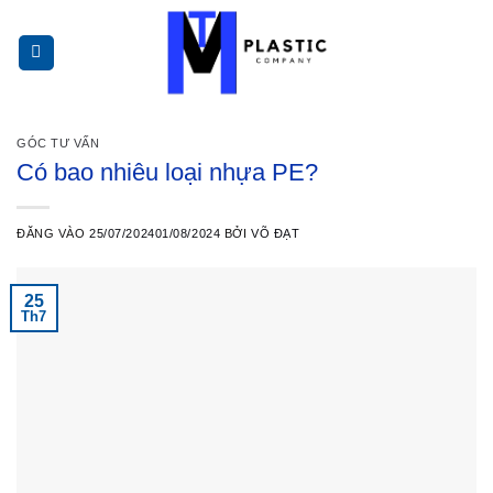
Bỏ
qua
nội
dung
GÓC TƯ VẤN
Có bao nhiêu loại nhựa PE?
ĐĂNG VÀO
25/07/2024
01/08/2024
BỞI
VÕ ĐẠT
25
Th7