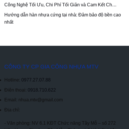
Công Nghệ Tối Ưu, Chi Phí Tối Giản và Cam Kết Ch…
Hướng dẫn hàn nhựa cứng tại nhà: Đảm bảo độ bền cao
nhất
CÔNG TY CP GIA CÔNG NHỰA MTV
Hotline:
0977.27.07.88
Điện thoại:
0918.710.622
Email: nhua.mtv@gmail.com
Địa chỉ:
- Văn phòng: NV 6.1 KĐT Chức năng Tây Mỗ – số 272