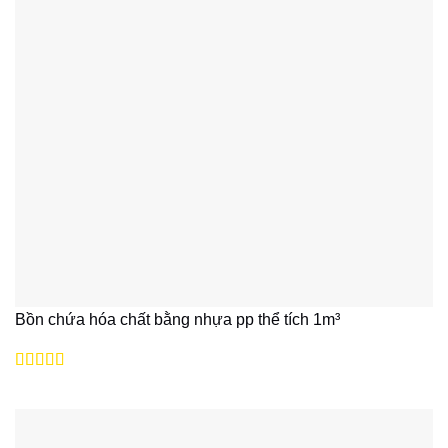
Bồn chứa hóa chất bằng nhựa pp thể tích 1m³
Được xếp
hạng
5
5 sao