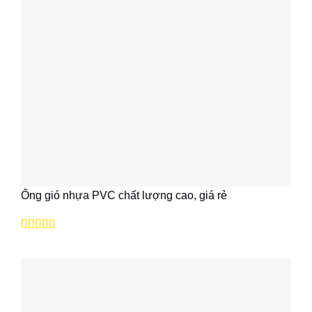
Ống gió nhựa PVC chất lượng cao, giá rẻ
Được xếp
hạng
5
5 sao