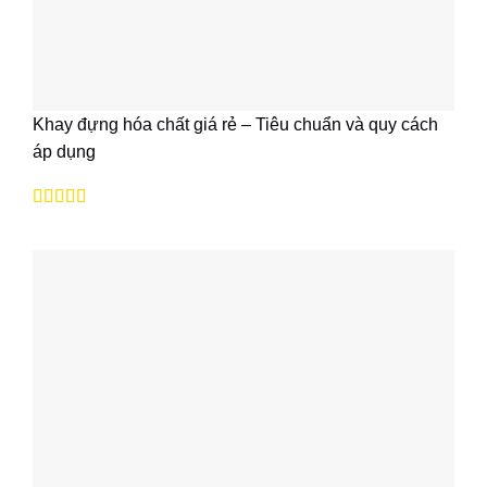
Khay đựng hóa chất giá rẻ – Tiêu chuẩn và quy cách
áp dụng
Được xếp
hạng
5
5 sao