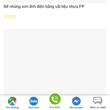
Bể nhúng sơn tĩnh điện bằng vật liệu nhựa PP
Được xếp
hạng
5
5 sao
Gọi điện
Tìm đường
Chat Zalo
Messenger
Nhắn tin SMS