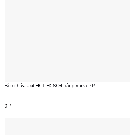
Bồn chứa axit HCl, H2SO4 bằng nhựa PP
Được xếp
0
₫
hạng
5
5 sao