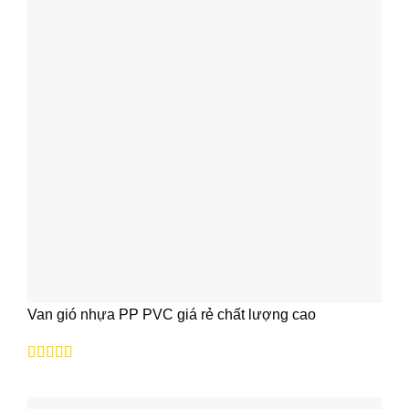
Van gió nhựa PP PVC giá rẻ chất lượng cao
Được xếp
hạng
5
5 sao