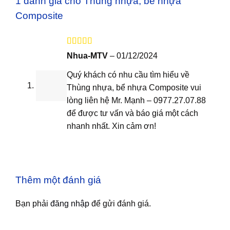
1 đánh giá cho
Thùng nhựa, bể nhựa
Composite
Được xếp
Nhua-MTV
–
01/12/2024
hạng
5
5 sao
Quý khách có nhu cầu tìm hiểu về
Thùng nhựa, bể nhựa Composite vui
lòng liên hệ Mr. Mạnh – 0977.27.07.88
để được tư vấn và báo giá một cách
nhanh nhất. Xin cảm ơn!
Thêm một đánh giá
Bạn phải
đăng nhập
để gửi đánh giá.