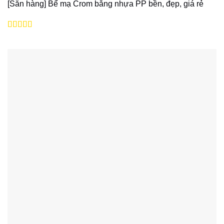
[Sẵn hàng] Bể mạ Crom bằng nhựa PP bền, đẹp, giá rẻ
Được xếp
hạng
5
5 sao