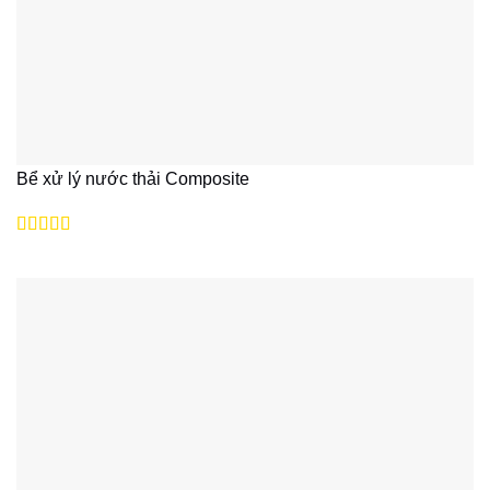
Bể xử lý nước thải Composite
Được xếp
hạng
5
5 sao