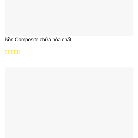
Bồn Composite chứa hóa chất
Được xếp
hạng
5
5 sao