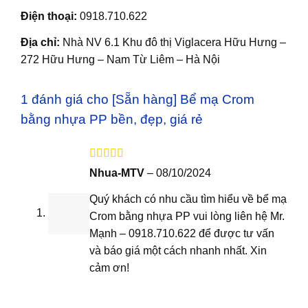
Điện thoại:
0918.710.622
Địa chỉ:
Nhà NV 6.1 Khu đô thị Viglacera Hữu Hưng –
272 Hữu Hưng – Nam Từ Liêm – Hà Nội
1 đánh giá cho
[Sẵn hàng] Bể mạ Crom
bằng nhựa PP bền, đẹp, giá rẻ
Được xếp
Nhua-MTV
–
08/10/2024
hạng
5
5 sao
Quý khách có nhu cầu tìm hiểu về bể mạ
Crom bằng nhựa PP vui lòng liên hệ Mr.
Mạnh – 0918.710.622 để được tư vấn
và báo giá một cách nhanh nhất. Xin
cảm ơn!