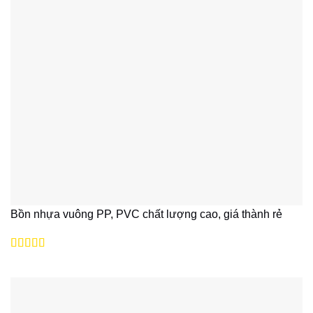
Bồn nhựa vuông PP, PVC chất lượng cao, giá thành rẻ
Được xếp
hạng
5
5 sao