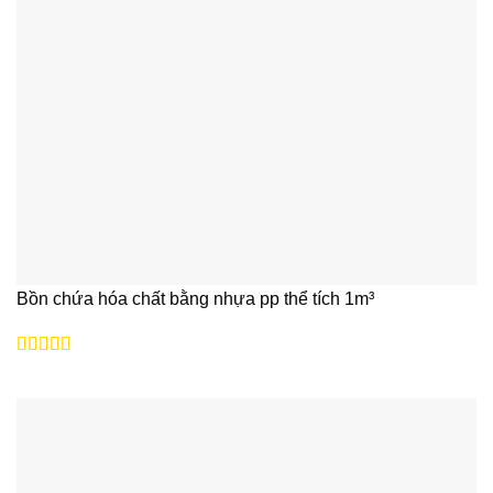
Bồn chứa hóa chất bằng nhựa pp thể tích 1m³
Được xếp
hạng
5
5 sao