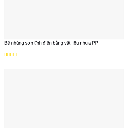
Bể nhúng sơn tĩnh điện bằng vật liệu nhựa PP
Được xếp
hạng
5
5 sao