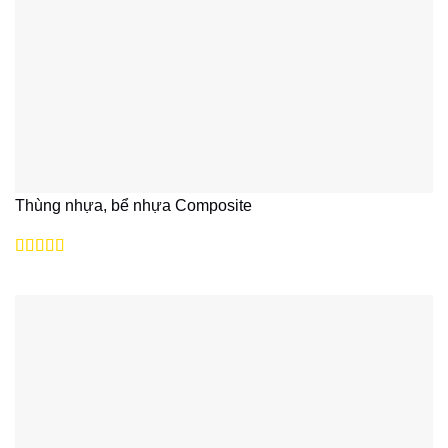
Thùng nhựa, bể nhựa Composite
Được xếp
hạng
5
5 sao