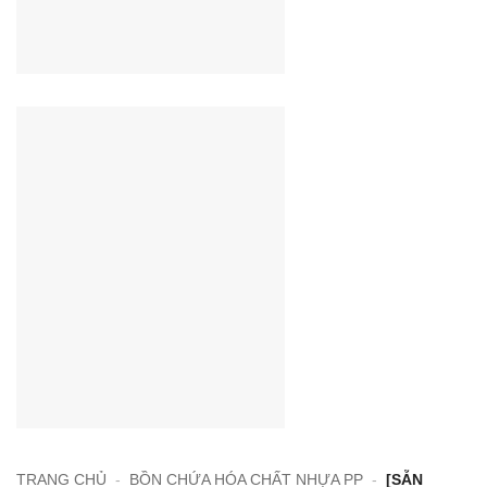
TRANG CHỦ
-
BỒN CHỨA HÓA CHẤT NHỰA PP
-
[SẴN