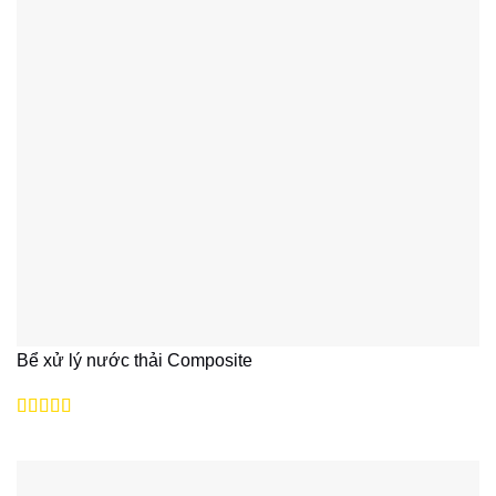
Bể xử lý nước thải Composite
Được xếp
hạng
5
5 sao