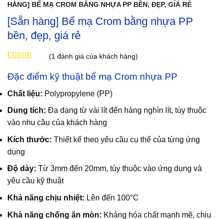
HÀNG] BỂ MẠ CROM BẰNG NHỰA PP BỀN, ĐẸP, GIÁ RẺ
[Sẵn hàng] Bể mạ Crom bằng nhựa PP
bền, đẹp, giá rẻ
(
1
đánh giá của khách hàng)
5
1
trên 5 dựa
trên
đánh
Đặc điểm kỹ thuật bể mạ Crom nhựa PP
giá
Chất liệu:
Polypropylene (PP)
Dung tích:
Đa dạng từ vài lít đến hàng nghìn lít, tùy thuộc
vào nhu cầu của khách hàng
Kích thước:
Thiết kế theo yêu cầu cụ thể của từng ứng
dụng
Độ dày:
Từ 3mm đến 20mm, tùy thuộc vào ứng dụng và
yêu cầu kỹ thuật
Khả năng chịu nhiệt:
Lên đến 100°C
Khả năng chống ăn mòn:
Kháng hóa chất mạnh mẽ, chịu