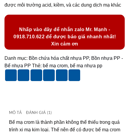
được môi trường acid, kiềm, và các dung dịch mạ khác
Nhấp vào đây để nhắn zalo Mr. Mạnh -
0918.710.622 để được báo giá nhanh nhất!
Xin cảm ơn
Danh mục:
Bồn chứa hóa chất nhựa PP
,
Bồn nhựa PP -
Bể nhựa PP
Thẻ:
bể mạ crom
,
bể mạ nhựa pp
MÔ TẢ
ĐÁNH GIÁ (1)
Bể mạ crom là thành phần không thể thiếu trong quá
trình xi mạ kim loại. Thế nên để có được bể mạ crom