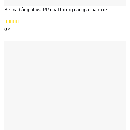
Bể mạ bằng nhựa PP chất lượng cao giá thành rẻ
Được xếp
0
₫
hạng
5
5 sao