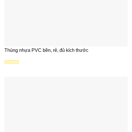
Thùng nhựa PVC bền, rẻ, đủ kích thước
Được xếp
hạng
5
5 sao