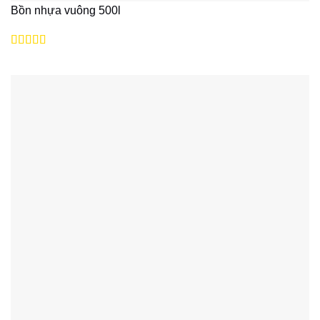
Bồn nhựa vuông 500l
Được xếp
hạng
5
5 sao