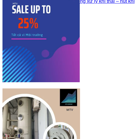
Quạt ly tâm nhựa PP trong xử lý khí thải – hút khí
buồng hóa chất
Sản phẩm khác
Công Trình Đã Thi Công
Tư Vấn – Kiến Thức Về Nhựa
Liên hệ
Sign Up
Join