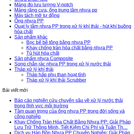
Máng đo lưu lượng V-notch
Máng răng cưa, ống trung tâm nhựa pp
Máy tách mỡ tự động
Ống nhựa PP
Quạt ly tâm nhựa PP trong xử lý khí thải - hút khí buồng
hóa chất
Sản phẩm khác
Bọc bể bê tông bằng nhựa PP
Khay chống tràn hóa chất bằng nhựa PP
Tủ hút hóa chất
Sản phẩm nhựa Composite
Song chắn rác nhựa PP trong xử lý nước thải
Tháp xử lý khí thải
Tháp hấp phụ than hoạt tính
Tháp xử lý khí thải Scrubber
Bài viết mới
Báo cáo nghiên cứu chuyên sâu về xử lý nước thải
trong lĩnh vực môi trường
Tầm quan trọng của ống nhựa PP trong đời sống và
công nghiệp
Khay Chống Tràn Hóa Chất Bằng Nhựa PP: Giải Pháp
Lưu Trữ Thông Minh, Tiết Kiệm Chi Phí và Tuân Th…
Dịch vụ Hàn Bồn Nhựa PP Chuyên Nghiệp: Giải Pháp