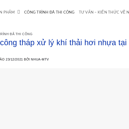
N PHẨM
CÔNG TRÌNH ĐÃ THI CÔNG
TƯ VẤN – KIẾN THỨC VỀ
RÌNH ĐÃ THI CÔNG
 công tháp xử lý khí thải hơi nhựa tạ
VÀO
23/12/2021
BỞI
NHUA-MTV