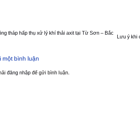
ng tháp hấp thụ xử lý khí thải axit tại Từ Sơn – Bắc
Lưu ý khi
i một bình luận
hải
đăng nhập
để gửi bình luận.