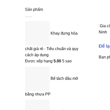
Sản phẩm
Gia cô
Ninh
Khay đựng hóa
Để lạ
chất giá rẻ - Tiêu chuẩn và quy
cách áp dụng
Bạn p
Được xếp hạng
5.00
5 sao
Bể tách dầu mỡ
bằng nhựa PP