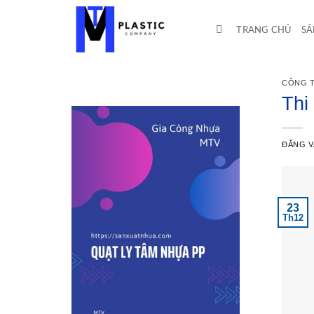
Bỏ
qua
TRANG CHỦ
SẢ
nội
dung
CÔNG T
Thi
ĐĂNG 
23
Th12