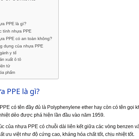
ựa PPE là gì?
c tính nhựa PPE
ựa PPE có an toàn không?
g dụng của nhựa PPE
gành y tế
ản xuất ô tô
iện tử
óa phẩm
a PPE là gì?
PE có tên đầy đủ là Polyphenylene ether hay còn có tên gọi k
hiệt dẻo được phá hiện lần đầu vào năm 1959.
úc của nhựa PPE có chuỗi dài liên kết giữa các vòng benzen 
hất ưu việt như độ cứng cao, kháng hóa chất tốt, chịu nhiệt tốt.