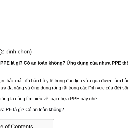
 (2 bình chọn)
PPE là gì? Có an toàn không? Ứng dụng của nhựa PPE thế
n thắc mắc đồ bảo hộ y tế trong đại dịch vừa qua được làm bằn
hựa đa năng và ứng dụng rộng rãi trong các lĩnh vực của đời số
úng ta cùng tìm hiểu về loại nhựa PPE này nhé.
a PE là gì? Có an toàn không?
le of Contents