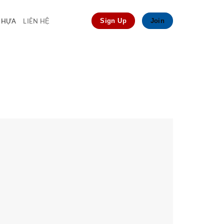
 NHỰA
LIÊN HỆ
Sign Up
Join