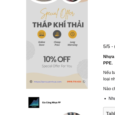
5/5 -
Nhựa 
PPE.
Nếu bạ
loại n
Nào ch
Nhự
Tab