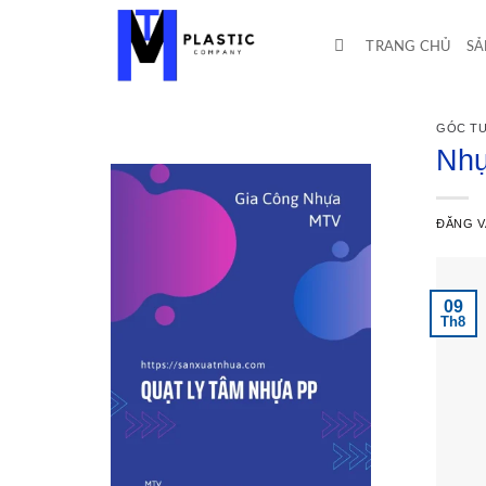
Bỏ
qua
TRANG CHỦ
SẢ
nội
dung
GÓC TƯ
Nhự
ĐĂNG 
09
Th8