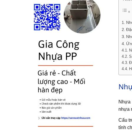
Nh
Đặ
Nh
Ứn
N
S
Đ
H
Nhự
Nhựa P
nhựa n
Cấu tr
tính c