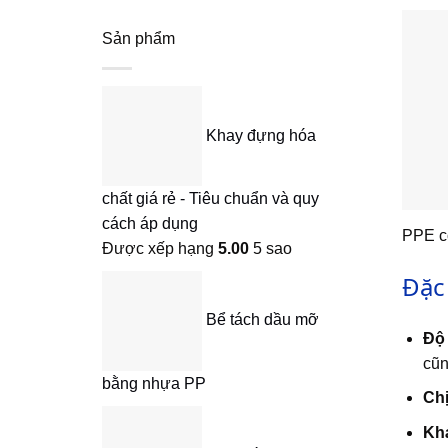
Sản phẩm
Khay đựng hóa
chất giá rẻ - Tiêu chuẩn và quy
cách áp dụng
PPE có
Được xếp hạng
5.00
5 sao
Đặc
Bể tách dầu mỡ
Độ
cũn
bằng nhựa PP
Chị
Khá