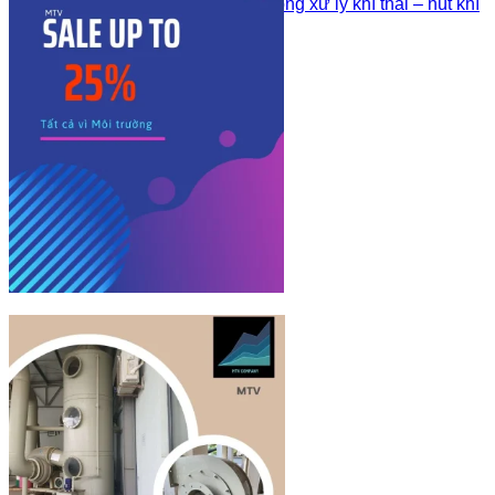
Quạt ly tâm nhựa PP trong xử lý khí thải – hút khí
buồng hóa chất
Sản phẩm khác
Công Trình Đã Thi Công
Tư Vấn – Kiến Thức Về Nhựa
Liên hệ
Sign Up
Join