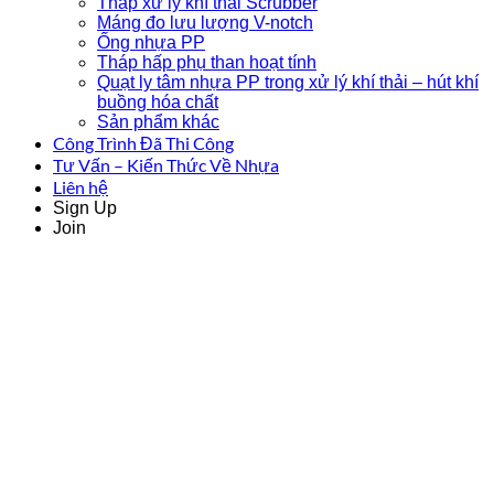
Tháp xử lý khí thải Scrubber
Máng đo lưu lượng V-notch
Ống nhựa PP
Tháp hấp phụ than hoạt tính
Quạt ly tâm nhựa PP trong xử lý khí thải – hút khí
buồng hóa chất
Sản phẩm khác
Công Trình Đã Thi Công
Tư Vấn – Kiến Thức Về Nhựa
Liên hệ
Sign Up
Join