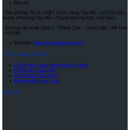
Địa chỉ:
- Văn phòng: NV 6.1 KĐT Chức năng Tây Mỗ – số 272 Hữu
Hưng -Phường Tây Mỗ – Thành phố Hà Nội, Việt Nam
- Xưởng sản xuất: Xóm 2 – Đông Cao – Tráng Việt – Mê Linh
– Hà Nội
Website:
https://sanxuatnhua.com
Hỗ trợ khách hàng
Chính sách giao hàng và thanh toán
Chính sách bảo mật
Chính sách bảo hành
Hướng dẫn mua hàng
Bản đồ