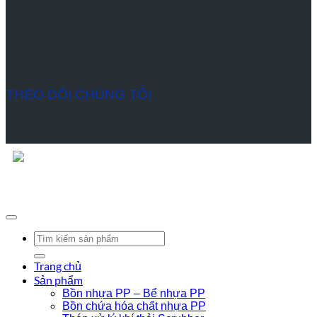
THEO DÕI CHÚNG TÔI
Hướng camera SnapChat vào đây để thêm chúng tôi vào SnapChat.
Bản quyền © 2021 - Thiết kế bởi MTV
Tìm
kiếm:
Trang chủ
Sản phẩm
Bồn nhựa PP – Bể nhựa PP
Bồn chứa hóa chất nhựa PP