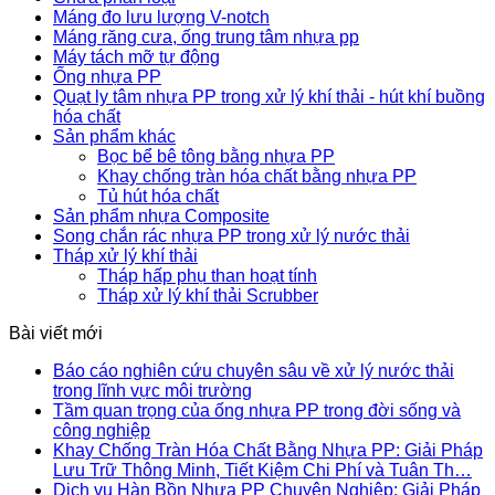
Máng đo lưu lượng V-notch
Máng răng cưa, ống trung tâm nhựa pp
Máy tách mỡ tự động
Ống nhựa PP
Quạt ly tâm nhựa PP trong xử lý khí thải - hút khí buồng
hóa chất
Sản phẩm khác
Bọc bể bê tông bằng nhựa PP
Khay chống tràn hóa chất bằng nhựa PP
Tủ hút hóa chất
Sản phẩm nhựa Composite
Song chắn rác nhựa PP trong xử lý nước thải
Tháp xử lý khí thải
Tháp hấp phụ than hoạt tính
Tháp xử lý khí thải Scrubber
Bài viết mới
Báo cáo nghiên cứu chuyên sâu về xử lý nước thải
trong lĩnh vực môi trường
Tầm quan trọng của ống nhựa PP trong đời sống và
công nghiệp
Khay Chống Tràn Hóa Chất Bằng Nhựa PP: Giải Pháp
Lưu Trữ Thông Minh, Tiết Kiệm Chi Phí và Tuân Th…
Dịch vụ Hàn Bồn Nhựa PP Chuyên Nghiệp: Giải Pháp