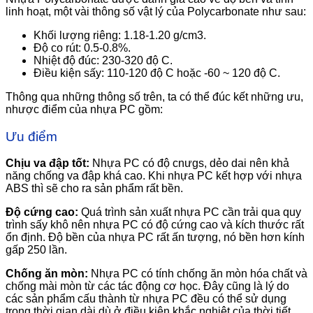
linh hoạt, một vài thông số vật lý của Polycarbonate như sau:
Khối lượng riêng: 1.18-1.20 g/cm3.
Độ co rút: 0.5-0.8%.
Nhiệt độ đúc: 230-320 độ C.
Điều kiện sấy: 110-120 độ C hoặc -60 ~ 120 độ C.
Thông qua những thông số trên, ta có thể đúc kết những ưu,
nhược điểm của nhựa PC gồm:
Ưu điểm
Chịu va đập tốt:
Nhựa PC có độ cnưgs, dẻo dai nên khả
năng chống va đập khá cao. Khi nhựa PC kết hợp với nhựa
ABS thì sẽ cho ra sản phẩm rất bền.
Độ cứng cao:
Quá trình sản xuất nhựa PC cần trải qua quy
trình sấy khô nên nhựa PC có độ cứng cao và kích thước rất
ổn định. Độ bền của nhựa PC rất ấn tượng, nó bền hơn kính
gấp 250 lần.
Chống ăn mòn:
Nhựa PC có tính chống ăn mòn hóa chất và
chống mài mòn từ các tác động cơ học. Đây cũng là lý do
các sản phẩm cấu thành từ nhựa PC đều có thể sử dụng
trong thời gian dài dù ở điều kiện khắc nghiệt của thời tiết.