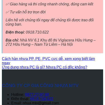
✅ Giao hàng và thi công nhanh chóng, đúng cam kết
✅ Tư vấn hỗ trợ trọn đời
Liên hệ với chúng tôi ngay để chúng tôi được trao đổi
cùng bạn.
Điện thoại:
0918.710.622
Địa chỉ:
Nhà NV 6.1 Khu đô thị Viglacera Hữu Hưng –
272 Hữu Hưng – Nam Từ Liêm – Hà Nội
Cách hàn nhựa PP, PE, PVC cực dễ, xem xong biết làm
ngay
Ứng dụng nhựa PC là gì? Nhựa PC có độc không?
CÔNG TY CP GIA CÔNG NHỰA MTV
Hotline:
0977.27.07.88
Điện thoại:
0918.710.622
Email: nhua.mtv@gmail.com