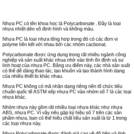
Nhựa PC có tên khoa học là Polycarbonate . Đây là loại
nhựa nhiệt dẻo vô định hình và không màu.
Nhựa PC là loại nhựa tổng hợp trong đó có các đơn vị
polyme liên kết với nhau bởi các nhóm cacbonat.
Polycarbonate được ứng dụng trong rất nhiều ngành công
nghiệp và sản xuất khác nhua nhờ vào tính ổn định và sự
linh hoạt của nhựa PC. Bằng ưu điểm này, các nhà sản xuất
có thể dễ dàng thao tác, tạo khuôn và tạo thành hình dạng
của nhiều thiết bị khác nhau.
Nhựa PC không có mã nhận dạng riêng nên tổ chức tiêu
chuẩn quốc tế ASTM xếp nhựa PC vào nhóm số 7 là các loại
nhựa khác.
Nhóm nhựa này gồm rất nhiều loại nhựa khác như nhựa
ABS, nhựa PC. Vì vậy nếu gặp ký hiệu số 7 trên các sản
phẩm nhựa, bạn có thể hiểu chất liệu sản xuất là từ 1 trong
các loại nhựa này.
Nhựa Polycarbonate được đánh giá cao về độ bền và tính