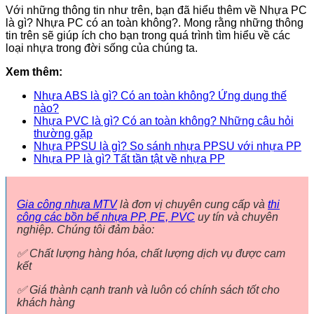
Với những thông tin như trên, bạn đã hiểu thêm về Nhựa PC
là gì? Nhựa PC có an toàn không?. Mong rằng những thông
tin trên sẽ giúp ích cho bạn trong quá trình tìm hiểu về các
loại nhựa trong đời sống của chúng ta.
Xem thêm:
Nhựa ABS là gì? Có an toàn không? Ứng dụng thế
nào?
Nhựa PVC là gì? Có an toàn không? Những câu hỏi
thường gặp
Nhựa PPSU là gì? So sánh nhựa PPSU với nhựa PP
Nhựa PP là gì? Tất tần tật về nhựa PP
Gia công nhựa MTV
là đơn vị chuyên cung cấp và
thi
công các bồn bể nhựa PP, PE, PVC
uy tín và chuyên
nghiệp. Chúng tôi đảm bảo:
✅ Chất lượng hàng hóa, chất lượng dịch vụ được cam
kết
✅ Giá thành cạnh tranh và luôn có chính sách tốt cho
khách hàng