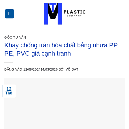
Bỏ
qua
nội
dung
GÓC TƯ VẤN
Khay chống tràn hóa chất bằng nhựa PP,
PE, PVC giá cạnh tranh
ĐĂNG VÀO
12/08/2024
14/03/2026
BỞI
VÕ ĐẠT
12
Th8