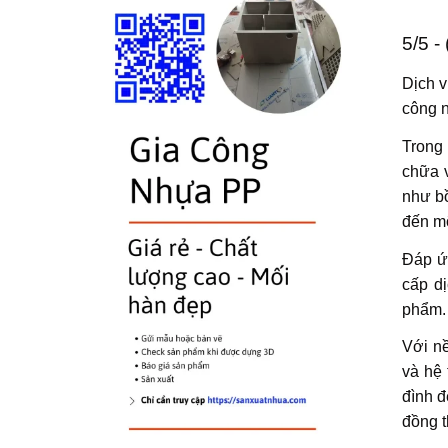
5/5 -
Dịch v
công n
Trong 
chữa 
như bồ
đến mộ
Đáp ứ
cấp d
phẩm.
Với nề
và hệ 
đình đ
đồng t