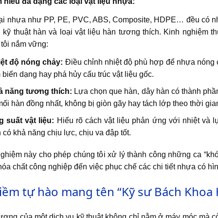
 hiểu đa dạng các loại vật liệu nhựa:
ại nhựa như PP, PE, PVC, ABS, Composite, HDPE… đều có những
kỹ thuật hàn và loại vật liệu hàn tương thích. Kinh nghiệm 
tôi nắm vững:
ệt độ nóng chảy:
Điều chỉnh nhiệt độ phù hợp để nhựa nóng c
 biến dạng hay phá hủy cấu trúc vật liệu gốc.
 năng tương thích:
Lựa chọn que hàn, dây hàn có thành phần
mối hàn đồng nhất, không bị giòn gãy hay tách lớp theo thời gia
 suất vật liệu:
Hiểu rõ cách vật liệu phản ứng với nhiệt và
 có khả năng chịu lực, chịu va đập tốt.
ghiệm này cho phép chúng tôi xử lý thành công những ca “khó” 
óa chất công nghiệp đến việc phục chế các chi tiết nhựa có hìn
Niềm tự hào mang tên “Kỹ sư Bách Khoa 
ượng của một dịch vụ kỹ thuật không chỉ nằm ở máy móc mà c