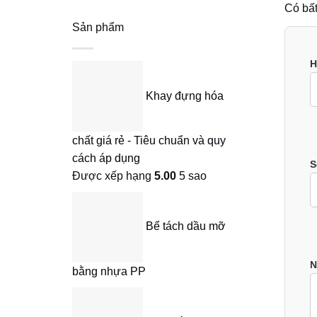
Có bất
Sản phẩm
H
Khay đựng hóa
chất giá rẻ - Tiêu chuẩn và quy
cách áp dụng
S
Được xếp hạng
5.00
5 sao
Bể tách dầu mỡ
N
bằng nhựa PP