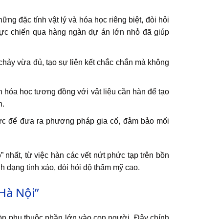
 đặc tính vật lý và hóa học riêng biệt, đòi hỏi
thực chiến qua hàng ngàn dự án lớn nhỏ đã giúp
hảy vừa đủ, tạo sự liên kết chắc chắn mà không
 hóa học tương đồng với vật liệu cần hàn để tạo
n.
 lực để đưa ra phương pháp gia cố, đảm bảo mối
nhất, từ việc hàn các vết nứt phức tạp trên bồn
h dạng tinh xảo, đòi hỏi độ thẩm mỹ cao.
Hà Nội”
òn phụ thuộc phần lớn vào con người. Đây chính