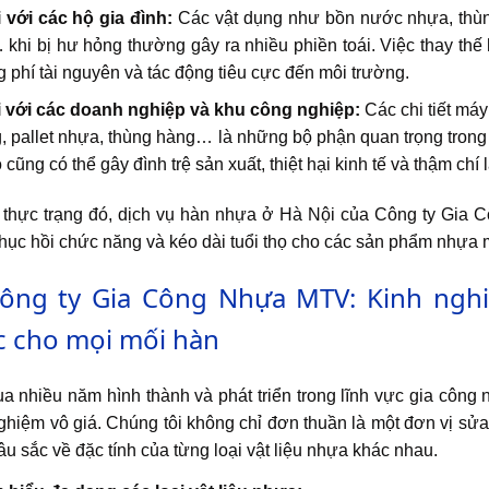
 với các hộ gia đình:
Các vật dụng như bồn nước nhựa, thùng
 khi bị hư hỏng thường gây ra nhiều phiền toái. Việc thay thế
g phí tài nguyên và tác động tiêu cực đến môi trường.
 với các doanh nghiệp và khu công nghiệp:
Các chi tiết má
, pallet nhựa, thùng hàng… là những bộ phận quan trọng trong
 cũng có thể gây đình trệ sản xuất, thiệt hại kinh tế và thậm chí
 thực trạng đó, dịch vụ hàn nhựa ở Hà Nội của Công ty Gia C
hục hồi chức năng và kéo dài tuổi thọ cho các sản phẩm nhựa m
Công ty Gia Công Nhựa MTV: Kinh ngh
c cho mọi mối hàn
ua nhiều năm hình thành và phát triển trong lĩnh vực gia công
ghiệm vô giá. Chúng tôi không chỉ đơn thuần là một đơn vị sử
âu sắc về đặc tính của từng loại vật liệu nhựa khác nhau.