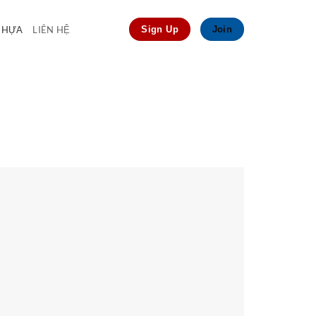
 NHỰA
LIÊN HỆ
Sign Up
Join