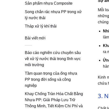
Sự am
Sản phẩm nhựa Composite
Mỗi lo
Song chắn rác nhựa PP trong xử
những 
lý nước thải
chúng 
Tháp xử lý khí thải
Nhi
làm
Bài viết mới
Khả
ra 
Báo cáo nghiên cứu chuyên sâu
về xử lý nước thải trong lĩnh vực
Ứng
môi trường
hàn
Tầm quan trọng của ống nhựa
Kinh n
PP trong đời sống và công
chứa h
nghiệp
3. 
Khay Chống Tràn Hóa Chất Bằng
Nhựa PP: Giải Pháp Lưu Trữ
Thông Minh, Tiết Kiệm Chi Phí và
Chất l