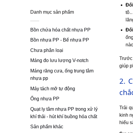
Đối
Danh mục sản phẩm
tô…
lãn
Bồn chứa hóa chất nhựa PP
Đối
ống
Bồn nhựa PP - Bể nhựa PP
nào
Chưa phân loại
Trước
Máng đo lưu lượng V-notch
giúp p
Máng răng cưa, ống trung tâm
nhựa pp
2. 
Máy tách mỡ tự động
chắ
Ống nhựa PP
Trải q
Quạt ly tâm nhựa PP trong xử lý
kinh n
khí thải - hút khí buồng hóa chất
hiểu s
Sản phẩm khác