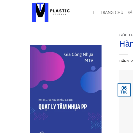
Bỏ
qua
TRANG CHỦ
SẢ
nội
dung
GÓC TƯ
Hàn
ĐĂNG 
06
Th6