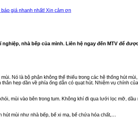
 báo giá nhanh nhất! Xin cảm ơn
 nghiệp, nhà bếp của mình. Liên hệ ngay đến MTV để được 
 mùi. Nó là bộ phận không thể thiếu trong các hệ thống hút mùi,
thân hẹp dần về phía ống dẫn có quạt hút. Nhiệm vụ chính của
khói, mùi vào bên trong tum. Không khí đi qua lưới lọc mỡ, dầu 
n hút mùi như nhà bếp, bể xi mạ, bể chứa hóa chất,…