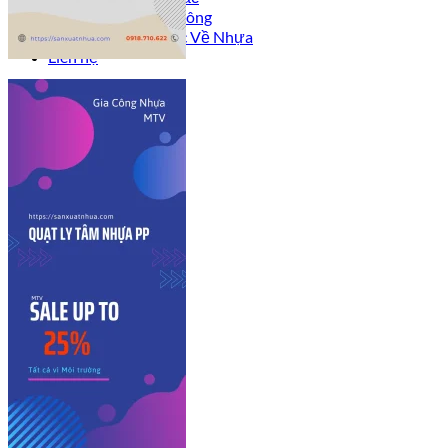
Công Trình Đã Thi Công
Tư Vấn – Kiến Thức Về Nhựa
Liên hệ
Sign Up
Join