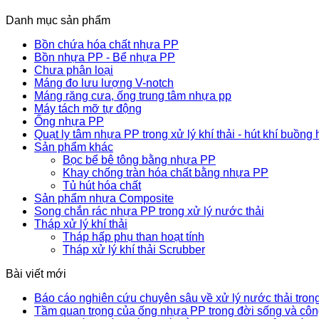
Danh mục sản phẩm
Bồn chứa hóa chất nhựa PP
Bồn nhựa PP - Bể nhựa PP
Chưa phân loại
Máng đo lưu lượng V-notch
Máng răng cưa, ống trung tâm nhựa pp
Máy tách mỡ tự động
Ống nhựa PP
Quạt ly tâm nhựa PP trong xử lý khí thải - hút khí buồng 
Sản phẩm khác
Bọc bể bê tông bằng nhựa PP
Khay chống tràn hóa chất bằng nhựa PP
Tủ hút hóa chất
Sản phẩm nhựa Composite
Song chắn rác nhựa PP trong xử lý nước thải
Tháp xử lý khí thải
Tháp hấp phụ than hoạt tính
Tháp xử lý khí thải Scrubber
Bài viết mới
Báo cáo nghiên cứu chuyên sâu về xử lý nước thải trong
Tầm quan trọng của ống nhựa PP trong đời sống và côn