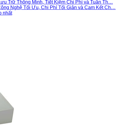
ưu Trữ Thông Minh, Tiết Kiệm Chi Phí và Tuân Th…
ông Nghệ Tối Ưu, Chi Phí Tối Giản và Cam Kết Ch…
o nhất