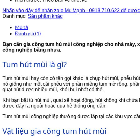
Nhấp vào đây để nhắn zalo Mr. Mạnh - 0918.710.622 để được
Danh mục:
Sản phẩm khác
Mô tả
Đánh giá (1)
Bạn cần gia công tum hú mùi công nghiệp cho nhà máy, xí
công nghiệp bằng nhựa.
Tum hút mùi là gì?
Tum hút mùi hay còn có tên gọi khác là chụp hút mùi, phễu hút
nó giống như một cái phễu với phần miệng tum mở rộng, phần 
quạt hút được nhiều mùi, khói bụi nhất có thể.
Khi bạn bật tủ hút mùi, quạt sẽ hoạt động, hút không khí chứa 
được đẩy ra ngoài hoặc qua hệ thống ống dẫn.
Tum hút mùi công nghiệp thường được lắp tại các khu vực cầ
Vật liệu gia công tum hút mùi