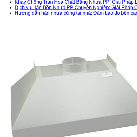
Khay Chống Tràn Hóa Chất Bằng Nhựa PP: Giải Pháp L
Dịch vụ Hàn Bồn Nhựa PP Chuyên Nghiệp: Giải Pháp C
Hướng dẫn hàn nhựa cứng tại nhà: Đảm bảo độ bền ca