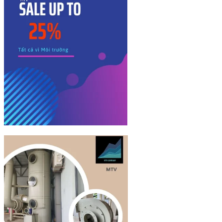
Công Trình Đã Thi Công
Tư Vấn – Kiến Thức Về Nhựa
Liên hệ
Sign Up
Join