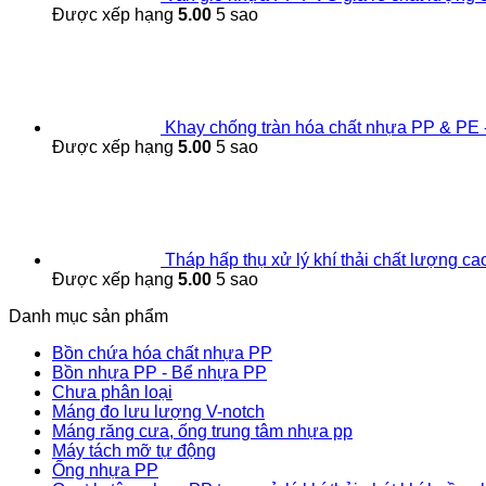
Được xếp hạng
5.00
5 sao
Khay chống tràn hóa chất nhựa PP & PE -
Được xếp hạng
5.00
5 sao
Tháp hấp thụ xử lý khí thải chất lượng ca
Được xếp hạng
5.00
5 sao
Danh mục sản phẩm
Bồn chứa hóa chất nhựa PP
Bồn nhựa PP - Bể nhựa PP
Chưa phân loại
Máng đo lưu lượng V-notch
Máng răng cưa, ống trung tâm nhựa pp
Máy tách mỡ tự động
Ống nhựa PP