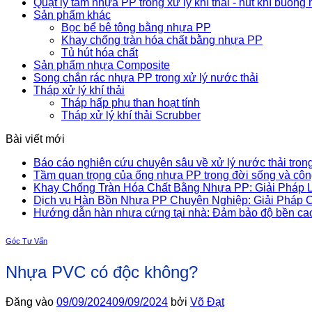
Quạt ly tâm nhựa PP trong xử lý khí thải - hút khí buồng 
Sản phẩm khác
Bọc bể bê tông bằng nhựa PP
Khay chống tràn hóa chất bằng nhựa PP
Tủ hút hóa chất
Sản phẩm nhựa Composite
Song chắn rác nhựa PP trong xử lý nước thải
Tháp xử lý khí thải
Tháp hấp phụ than hoạt tính
Tháp xử lý khí thải Scrubber
Bài viết mới
Báo cáo nghiên cứu chuyên sâu về xử lý nước thải trong
Tầm quan trọng của ống nhựa PP trong đời sống và côn
Khay Chống Tràn Hóa Chất Bằng Nhựa PP: Giải Pháp L
Dịch vụ Hàn Bồn Nhựa PP Chuyên Nghiệp: Giải Pháp C
Hướng dẫn hàn nhựa cứng tại nhà: Đảm bảo độ bền ca
Góc Tư Vấn
Nhựa PVC có độc không?
Đăng vào
09/09/2024
09/09/2024
bởi
Võ Đạt