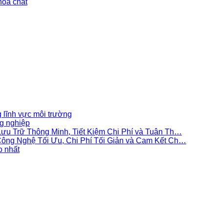
hóa chất
 lĩnh vực môi trường
g nghiệp
ưu Trữ Thông Minh, Tiết Kiệm Chi Phí và Tuân Th…
ông Nghệ Tối Ưu, Chi Phí Tối Giản và Cam Kết Ch…
o nhất