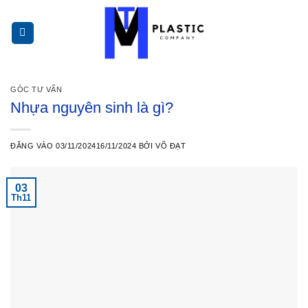
Bỏ
qua
nội
dung
GÓC TƯ VẤN
Nhựa nguyên sinh là gì?
ĐĂNG VÀO
03/11/2024
16/11/2024
BỞI
VÕ ĐẠT
03
Th11