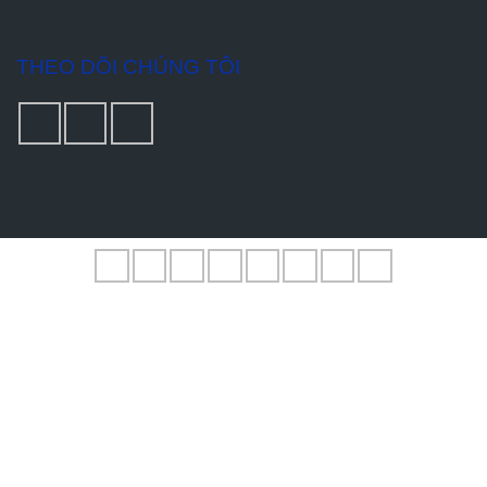
THEO DÕI CHÚNG TÔI
Bản quyền © 2021 - Thiết kế bởi MTV