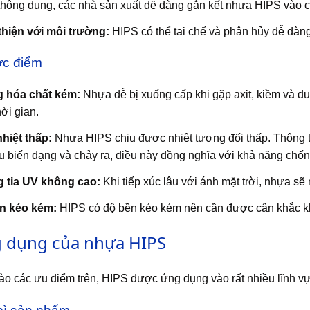
hông dụng, các nhà sản xuất dễ dàng gắn kết nhựa HIPS vào cá
thiện với môi trường:
HIPS có thể tai chế và phân hủy dễ dàng,
c điểm
 hóa chất kém:
Nhựa dễ bị xuống cấp khi gặp axit, kiềm và du
hời gian.
hiệt thấp:
Nhựa HIPS chịu được nhiệt tương đối thấp. Thông t
u biến dạng và chảy ra, điều này đồng nghĩa với khả năng chống
 tia UV không cao:
Khi tiếp xúc lâu với ánh mặt trời, nhựa sẽ
n kéo kém:
HIPS có độ bền kéo kém nên cần được cân khắc kh
 dụng của nhựa HIPS
o các ưu điểm trên, HIPS được ứng dụng vào rất nhiều lĩnh v