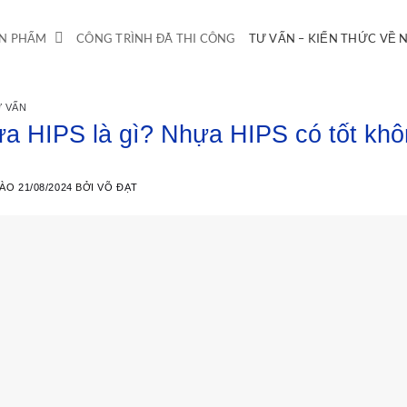
N PHẨM
CÔNG TRÌNH ĐÃ THI CÔNG
TƯ VẤN – KIẾN THỨC VỀ
 VẤN
a HIPS là gì? Nhựa HIPS có tốt kh
VÀO
21/08/2024
BỞI
VÕ ĐẠT