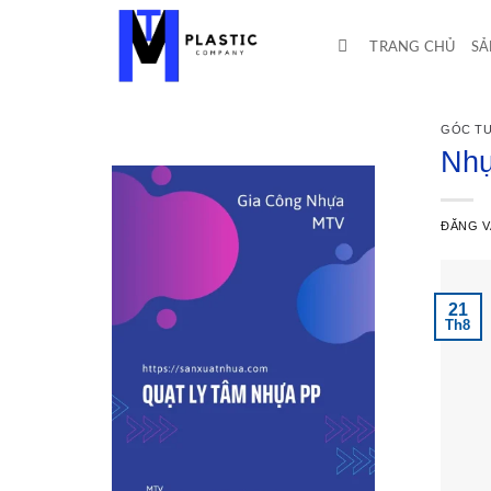
Bỏ
qua
TRANG CHỦ
SẢ
nội
dung
GÓC TƯ
Nhự
ĐĂNG 
21
Th8