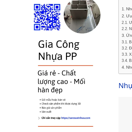
Nh
Ưu
Ư
N
Ứn
B
Đ
X
B
Nh
Nhựa