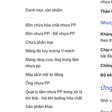
nhựa
t
Danh mục sản phẩm
Thân 
Nhượ
Bồn chứa hóa chất nhựa PP
Bồn nhựa PP - Bể nhựa PP
Kháng
theo t
Chưa phân loại
Chịu n
Máng đo lưu lượng V-notch
bắt đầ
Máng răng cưa, ống trung tâm
Chống
nhựa pp
Máy tách mỡ tự động
Độ bề
Ống nhựa PP
Ứng
Quạt ly tâm nhựa PP trong xử lý
khí thải - hút khí buồng hóa chất
Nhờ và
Sản phẩm khác