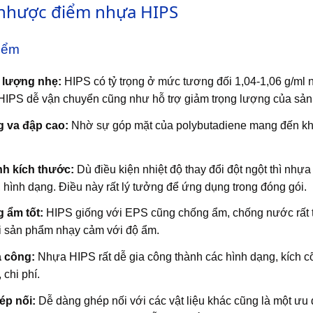
nhược điểm nhựa HIPS
iểm
 lượng nhẹ:
HIPS có tỷ trọng ở mức tương đối 1,04-1,06 g/ml 
HIPS dễ vận chuyển cũng như hỗ trợ giảm trọng lượng của sả
 va đập cao:
Nhờ sự góp mặt của polybutadiene mang đến kh
nh kích thước:
Dù điều kiện nhiệt độ thay đổi đột ngột thì nhự
 hình dạng. Điều này rất lý tưởng để ứng dụng trong đóng gói.
 ẩm tốt:
HIPS giống với EPS cũng chống ẩm, chống nước rất tố
i sản phẩm nhạy cảm với độ ẩm.
a công:
Nhựa HIPS rất dễ gia công thành các hình dạng, kích 
 chi phí.
ép nối:
Dễ dàng ghép nối với các vật liệu khác cũng là một ư