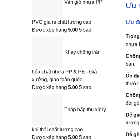
Van gió nhựa PP
Ưu 
Ưu đ
PVC giá rẻ chất lượng cao
Được xếp hạng
5.00
5 sao
Trọng
nhựa 
Khay chống tràn
Chống
bản.
hóa chất nhựa PP & PE - Giá
Ổn đị
xưởng, giao toàn quốc
thước,
Được xếp hạng
5.00
5 sao
Chống
đói gó
Tháp hấp thụ xử lý
Dễ gi
lượng,
khí thải chất lượng cao
Dễ gh
Được xếp hạng
5.00
5 sao