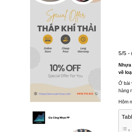
5/5 -
Nhựa 
về loạ
Ở bài 
hàng 
Hôm na
Tab