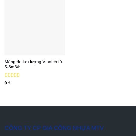
Máng đo lưu lượng V-notch từ
5-8m3/h
Được xếp
0
₫
hạng
5
5 sao
CÔNG TY CP GIA CÔNG NHỰA MTV