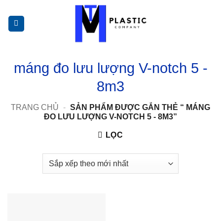
Bỏ
qua
nội
dung
máng đo lưu lượng V-notch 5 -
8m3
TRANG CHỦ
-
SẢN PHẨM ĐƯỢC GẮN THẺ “ MÁNG
ĐO LƯU LƯỢNG V-NOTCH 5 - 8M3”
LỌC